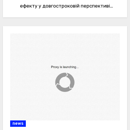
ефекту у довгостроковій перспективі
залишалися загадкою. Команда із США
заповнила…
news