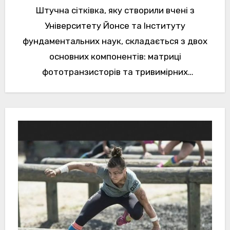
Штучна сітківка, яку створили вчені з
Університету Йонсе та Інституту
фундаментальних наук, складається з двох
основних компонентів: матриці
фототранзисторів та тривимірних
рідкометалевих електродів. Матриця
фототранзисторів - масив крихітних
світлочутливих пристроїв.