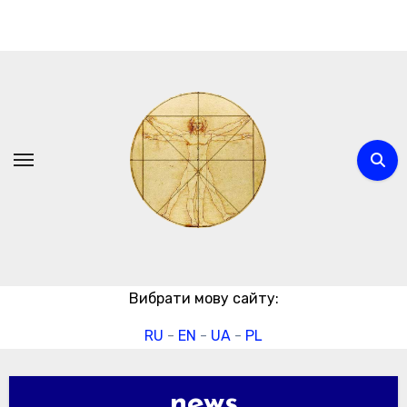
Перейти
до
вмісту
Вибрати мову сайту:
RU
-
EN
-
UA
-
PL
news