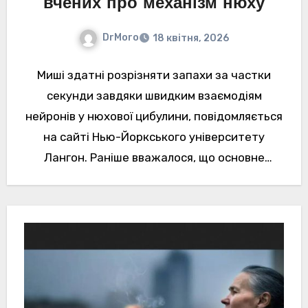
вчених про механізм нюху
DrMoro
18 квітня, 2026
Миші здатні розрізняти запахи за частки
секунди завдяки швидким взаємодіям
нейронів у нюхової цибулини, повідомляється
на сайті Нью-Йоркського університету
Лангон. Раніше вважалося, що основне
оброблення запахів відбувається в корі
головного…