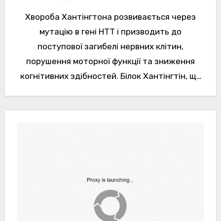
Хвороба Хантінгтона розвивається через
мутацію в гені HTT і призводить до
поступової загибелі нервних клітин,
порушення моторної функції та зниження
когнітивних здібностей. Білок Хантінгтін, що
кодує ген HTT, розщеплюється на токсичні…