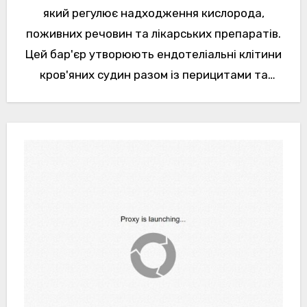
який регулює надходження кислорода,
поживних речовин та лікарських препаратів.
Цей бар'єр утворюють ендотеліальні клітини
кров'яних судин разом із перицитами та
астроцитами. Через специфічність такі
клітини практично...