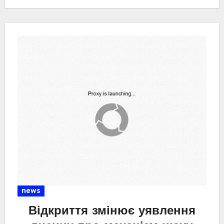
навантаженням, а енергетичний обмін у тілі
перебудовується і…
news
Відкриття змінює уявлення