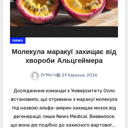
news
Молекула маракуї захищає від
хвороби Альцгеймера
DrMoro
29 березня, 2026
Дослідження команди з Університету Осло
встановило, що отримана з маракуї молекула
під назвою альфа-амірин захищає мозок від
дегенерації, пише News Medical. Виявилося,
що вона діє подібно до захисного вартового і