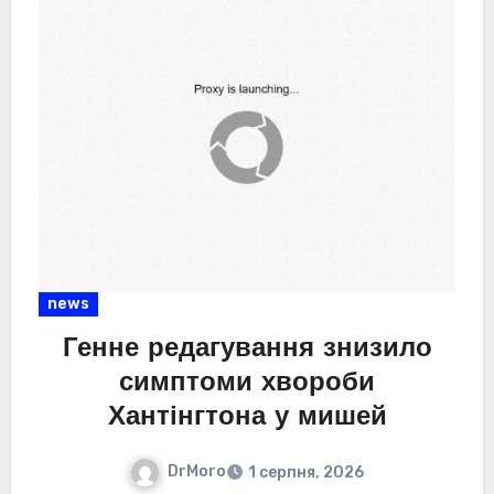
news
Генне редагування знизило
симптоми хвороби
Хантінгтона у мишей
DrMoro
1 серпня, 2026