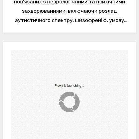
пов'язаних з неврологічними та психічними
захворюваннями, включаючи розлад
аутистичного спектру, шизофренію, умову
відсталість та інші захворювання. Досі
чисельні спроби підвищити...