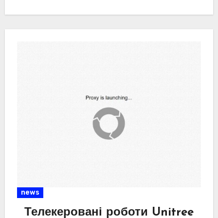
клітин. p align="justify"> Наступним етапом
стало створення середовища, в якому…
news
Телекеровані роботи Unitree