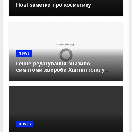
Нові заметки про косметику
news
Генне редагування знизило
симптоми хвороби Хантінгтона у
мишей
posts