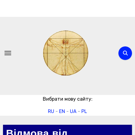
Перейти
до
вмісту
Вибрати мову сайту:
RU
-
EN
-
UA
-
PL
Відмова від