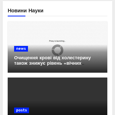
Новини Науки
news
Очищення крові від холестерину
також знижує рівень «вічних
хімікатів» та пластику в організмі.
posts