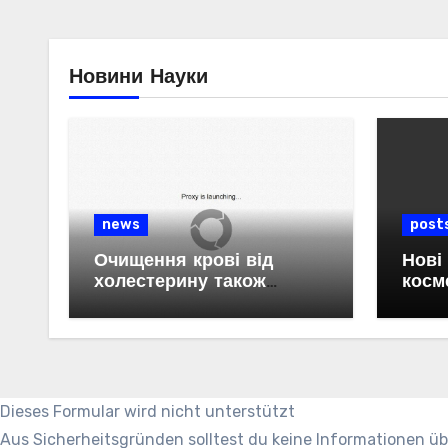
Новини Науки
news
post
Очищення крові від
Нові
холестерину також
косм
знижує рівень «вічних
хімікатів» та пластику в
організмі.
Dieses Formular wird nicht unterstützt
Aus Sicherheitsgründen solltest du keine Informationen ü