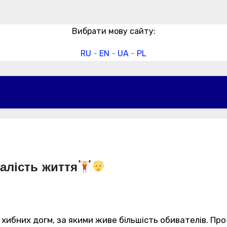
Вибрати мову сайту:
RU
-
EN
-
UA
-
PL
валість життя
сь хибних догм, за якими живе більшість обивателів. Пр