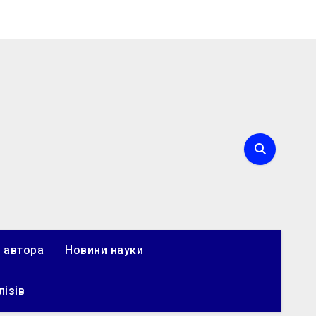
 автора
Новини науки
лізів