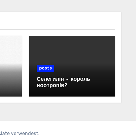
posts
Селегилін – король
ноотропів?
 у
slate verwendest.