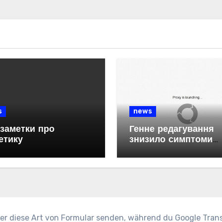
s
news
 заметки про
Генне редагування
етику
знизило симптоми
хвороби Хантінгтона
мишей
ber diese Art von Formular senden, während du Google Tran