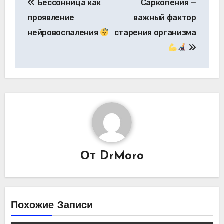
Бессонница как
Саркопения —
по
проявление
важный фактор
записям
нейровоспаления
старения организма
От
DrMoro
Похожие Записи