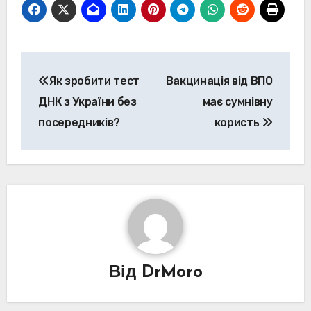
Навігація
Як зробити тест
Вакцинація від ВПО
за
ДНК з України без
має сумнівну
записами
посередників?
користь
Від
DrMoro