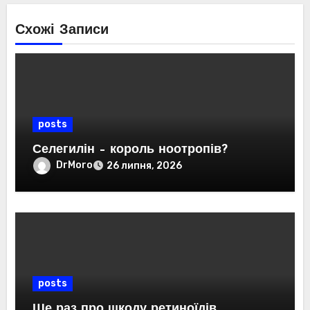
Схожі Записи
posts
Селегилін – король ноотропів?
DrMoro
26 липня, 2026
posts
Ще раз про шкоду ретиноїдів