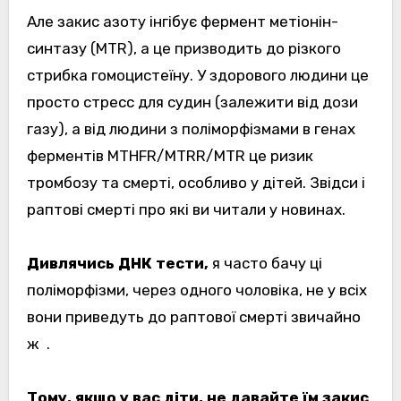
Але закис азоту інгібує фермент метіонін-
синтазу (MTR), а це призводить до різкого
стрибка гомоцистеїну. У здорового людини це
просто стресс для судин (залежити від дози
газу), а від людини з поліморфізмами в генах
ферментів MTHFR/MTRR/MTR це ризик
тромбозу та смерті, особливо у дітей. Звідси і
раптові смерті про які ви читали у новинах.
Дивлячись ДНК тести,
я часто бачу ці
поліморфізми, через одного чоловіка, не у всіх
вони приведуть до раптової смерті звичайно
ж
.
Тому, якщо у вас діти, не давайте їм закис