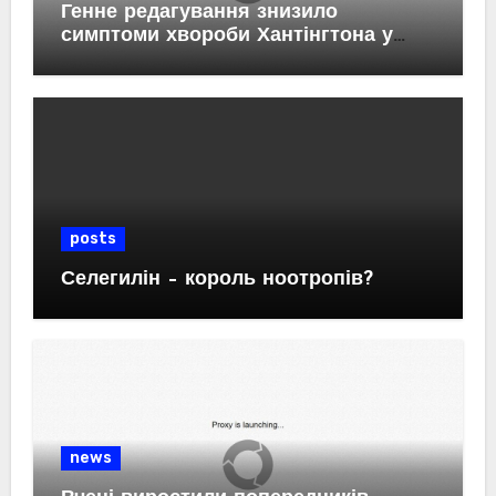
Генне редагування знизило
симптоми хвороби Хантінгтона у
мишей
posts
Селегилін – король ноотропів?
news