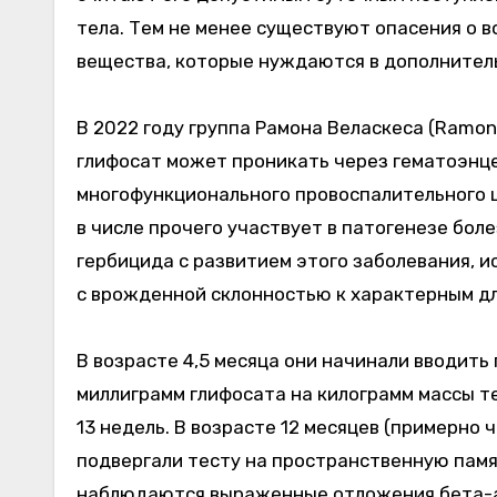
тела. Тем не менее существуют опасения о 
вещества, которые нуждаются в дополнител
В 2022 году группа Рамона Веласкеса (Ramon
глифосат может проникать через гематоэнц
многофункционального провоспалительного ц
в числе прочего участвует в патогенезе бол
гербицида с развитием этого заболевания, 
с врожденной склонностью к характерным для
В возрасте 4,5 месяца они начинали вводить
миллиграмм глифосата на килограмм массы т
13 недель. В возрасте 12 месяцев (примерно 
подвергали тесту на пространственную памя
наблюдаются выраженные отложения бета-амил