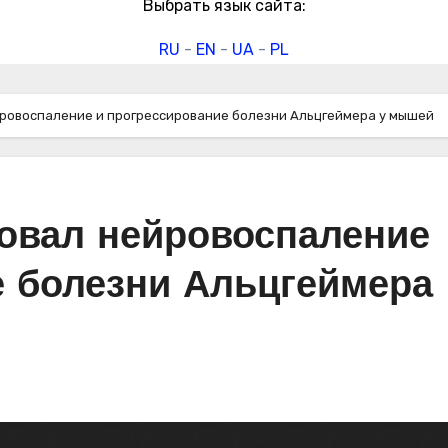
Выбрать язык сайта:
RU
-
EN
-
UA
-
PL
йровоспаление и прогрессирование болезни Альцгеймера у мышей
овал нейровоспаление
е болезни Альцгеймера