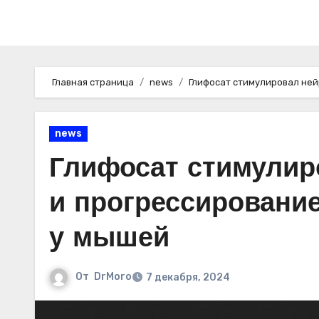
Главная страница
news
Глифосат стимулировал не
news
Глифосат стимулир
и прогрессировани
у мышей
От
DrMoro
7 декабря, 2024