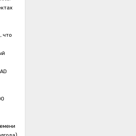
ектах
, что
ый
-AD
00
ремени
олгода)