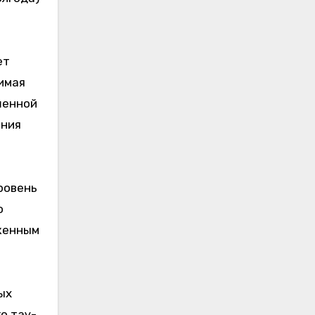
ет
имая
шенной
ения
ровень
о
аженным
я
ых
о тау-