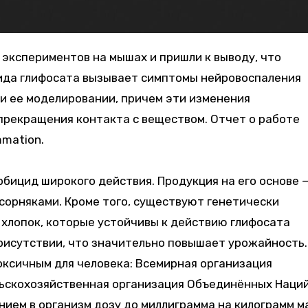
цида глифосата вызывает симптомы нейровоспаления
ри ее моделировании, причем эти изменения
прекращения контакта с веществом. Отчет о работе
mmation.
рбицид широкого действия. Продукция на его основе 
сорняками. Кроме того, существуют генетически
 хлопок, которые устойчивы к действию глифосата
рисутствии, что значительно повышает урожайность.
ксичным для человека: Всемирная организация
льскохозяйственная организация Объединённых Наци
ием в организм дозу до миллиграмма на килограмм м