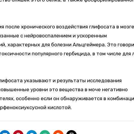
мя после хронического воздействия глифосата в мозг
язанные с нейровоспалением и ускоренным
й, характерных для болезни Альцгеймера. Это говор
оксичности популярного гербицида, в том числе для 
глифосата указывают и результаты исследования
 повышенные уровни это вещества в моче негативно
елях, особенно если он обнаруживается в комбинац
орфеноксиуксусной кислотой.