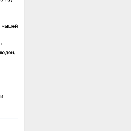
е мышей
ит
людей,
ии