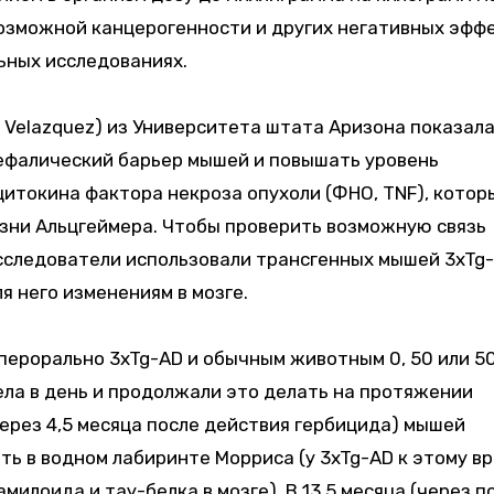
возможной канцерогенности и других негативных эфф
ьных исследованиях.
 Velazquez) из Университета штата Аризона показала
ефалический барьер мышей и повышать уровень
итокина фактора некроза опухоли (ФНО, TNF), котор
езни Альцгеймера. Чтобы проверить возможную связь
исследователи использовали трансгенных мышей 3xTg
 него изменениям в мозге.
 перорально 3xTg-AD и обычным животным 0, 50 или 5
ела в день и продолжали это делать на протяжении
через 4,5 месяца после действия гербицида) мышей
ть в водном лабиринте Морриса (у 3xTg-AD к этому в
оида и тау-белка в мозге). В 13,5 месяца (через п