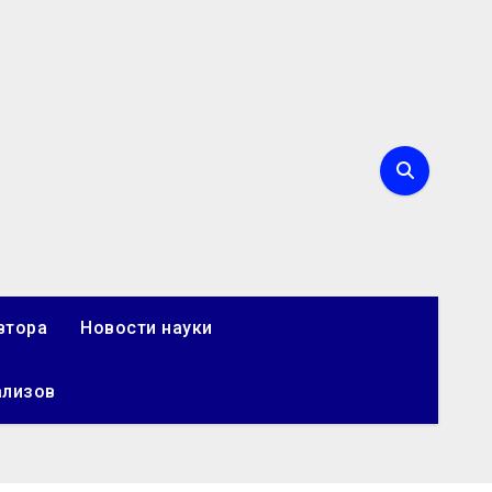
втора
Новости науки
ализов