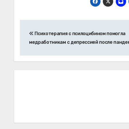
Навигация
Психотерапия с псилоцибином помогла
по
медработникам с депрессией после панде
записям