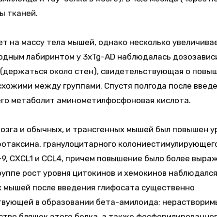
ы тканей.
ет на массу тела мышей, однако несколько увеличива
водным лабиринтом у 3xTg-AD наблюдалась дозозавис
 (держаться около стен), свидетельствующая о повы
схожими между группами. Спустя полгода после введ
его метаболит аминометилфосфоновая кислота.
мозга и обычных, и трансгенных мышей был повышен у
 эотаксина, гранулоцитарного колониестимулирующег
9, CXCL1 и CCL4, причем повышение было более выр
группе рост уровня цитокинов и хемокинов наблюдалс
ых мышей после введения глифосата существенно
ствующей в образовании бета-амилоида; нерастворим
ство бляшек этого белка, а также фосфорилированног