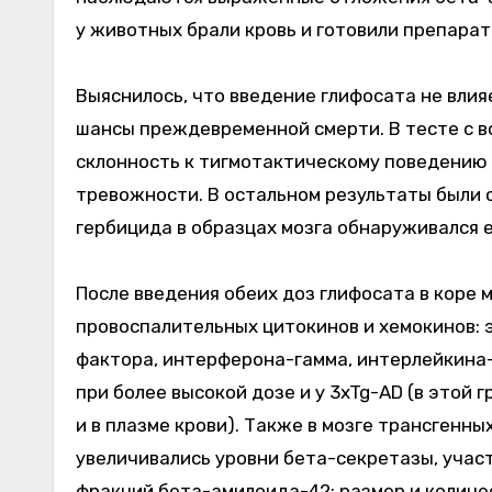
у животных брали кровь и готовили препарат
Выяснилось, что введение глифосата не влия
шансы преждевременной смерти. В тесте с 
склонность к тигмотактическому поведению
тревожности. В остальном результаты были 
гербицида в образцах мозга обнаруживался 
После введения обеих доз глифосата в коре 
провоспалительных цитокинов и хемокинов:
фактора, интерферона-гамма, интерлейкина-
при более высокой дозе и у 3xTg-AD (в этой 
и в плазме крови). Также в мозге трансгенн
увеличивались уровни бета-секретазы, уча
фракций бета-амилоида-42; размер и количе