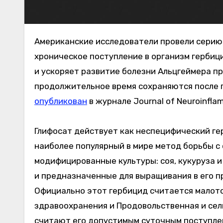
Американские исследователи провели серию экспериментов на мышах и пришли к выводу, что
хроническое поступление в организм герби
и ускоряет развитие болезни Альцгеймера п
продолжительное время сохраняются после 
опубликован
в журнале Journal of Neuroinfla
Глифосат действует как неспецифический ге
наиболее популярный в мире метод борьбы с 
модифицированные культуры: соя, кукуруза и
и предназначенные для выращивания в его п
Официально этот гербицид считается малото
здравоохранения и Продовольственная и се
считают его допустимым суточным поступлен