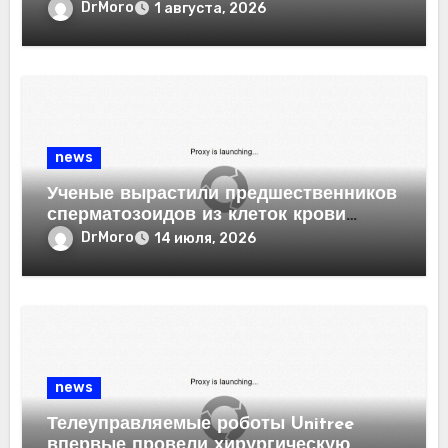
у мышей
DrMoro
1 августа, 2026
news
Ученые вырастили предшественников
сперматозоидов из клеток крови
человека
DrMoro
14 июля, 2026
news
Телеуправляемые роботы Unitree
впервые провели хирургическую