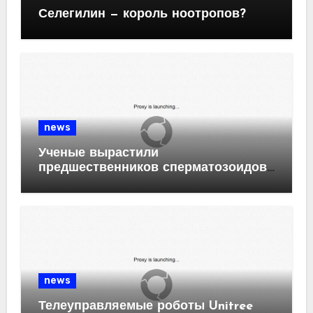
Селегилин — король ноотропов?
news
Ученые вырастили
предшественников сперматозоидов
из клеток крови человека
news
Телеуправляемые роботы Unitree