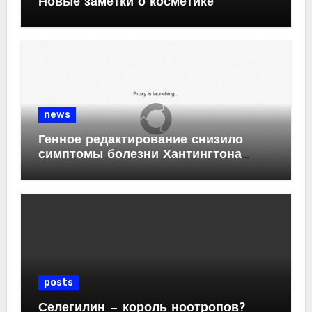
Новые заметки о косметике
news
Генное редактирование снизило
симптомы болезни Хантингтона
у мышей
posts
Селегилин — король ноотропов?