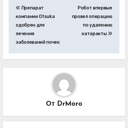
Навигация
Препарат
Робот впервые
по
компании Otsuka
провел операцию
записям
одобрен для
по удалению
лечения
катаракты
заболеваний почек
От
DrMoro