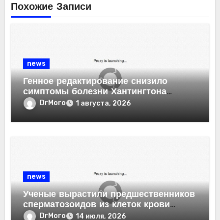
Похожие Записи
news
Генное редактирование снизило
симптомы болезни Хантингтона
у мышей
DrMoro
1 августа, 2026
news
Ученые вырастили предшественников
сперматозоидов из клеток крови
человека
DrMoro
14 июля, 2026