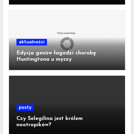
aktualności
Edycja genów łagodzi chorobę
Huntingtona u myszy
posty
Czy Selegilina jest królem
nootropików?