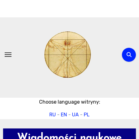
Przejdź
do
treści
Choose language witryny:
RU
-
EN
-
UA
-
PL
Wiadomości naukowe