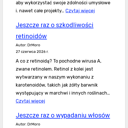
aby wykorzystać swoje zdolności umysłowe
:Czy
i. nawet całe projekty…
Czytaj więcej
Selegilina
Jeszcze raz o szkodliwości
jest
królem
retinoidów
nootropików?
Autor: DrMoro
27 czerwca 2026 r.
A co z retinoidą? To pochodne wirusa A,
zwane retinolem. Retinol z kolei jest
wytwarzany w naszym wykonaniu z
karotenoidów, takich jak żółty barwnik
występujący w marchwi i innych roślinach…
Jeszcze
Czytaj więcej
raz
Jeszcze raz o wypadaniu włosów
o
Autor: DrMoro
szkodliwości