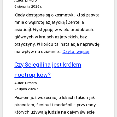
Autor: DrMoro
6 sierpnia 2026 r.
Kiedy dostępne są o kosmetyki, ktoś zapyta
mnie o wąkrotę azjatycką (Centella
asiatica). Występują w wielu produktach,
głównych w krajach azjatyckich, bez
przyczyny. W końcu ta instalacja naprawdę
:Nowe
ma wpływ na działanie…
Czytaj więcej
notatki
Czy Selegilina jest królem
o
kosmetykach
nootropików?
Autor: DrMoro
26 lipca 2026 r.
Pisałem już wcześniej o lekach takich jak
piracetam, fenibut i modafinil – przykłady,
których używają ludzie na całym świecie,