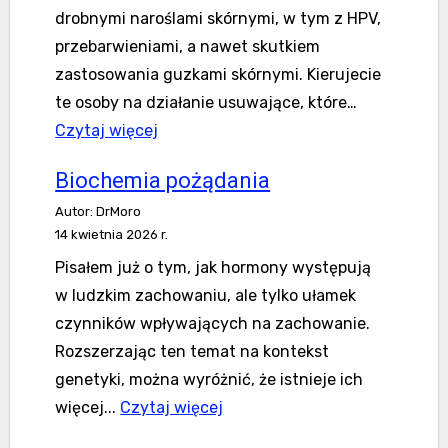
drobnymi naroślami skórnymi, w tym z HPV,
przebarwieniami, a nawet skutkiem
zastosowania guzkami skórnymi. Kierujecie
te osoby na działanie usuwające, które…
:Imikwimod
Czytaj więcej
(Aldara).
Biochemia pożądania
Krem-
Autor: DrMoro
immunomodulator.
14 kwietnia 2026 r.
Pisałem już o tym, jak hormony występują
w ludzkim zachowaniu, ale tylko ułamek
czynników wpływających na zachowanie.
Rozszerzając ten temat na kontekst
genetyki, można wyróżnić, że istnieje ich
:Biochemia
więcej...
Czytaj więcej
zakowania