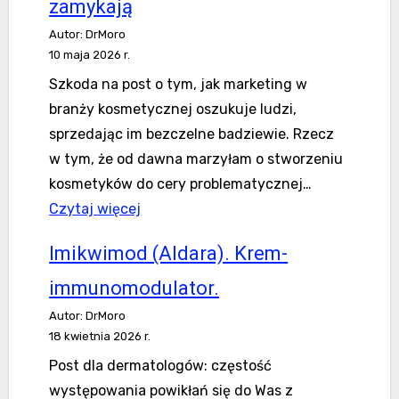
α-
zamykają
diol).
Autor: DrMoro
Chcesz
10 maja 2026 r.
dowiedzieć
Szkoda na post o tym, jak marketing w
się
branży kosmetycznej oszukuje ludzi,
więcej
sprzedając im bezczelne badziewie. Rzecz
o
w tym, że od dawna marzyłam o stworzeniu
tym
kosmetyków do cery problematycznej…
markerze?
Kosmetyki,
Czytaj więcej
które
Imikwimod (Aldara). Krem-
naprawdę
zamykają
immunomodulator.
Autor: DrMoro
18 kwietnia 2026 r.
Post dla dermatologów: częstość
występowania powikłań się do Was z