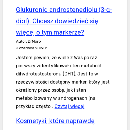
diety
Glukuronid androstenediolu (3-α-
i
wątroba
diol). Chcesz dowiedzieć się
więcej o tym markerze?
Autor: DrMoro
3 czerwca 2026 r.
Jestem pewien, że wiele z Was po raz
pierwszy zidentyfikowało ten metabolit
dihydrotestosteronu (DHT). Jest to w
rzeczywistości dostępny marker, który jest
określony przez osobę, jak i stan
metabolizowany w androgenach (na
:Glukuronid
przykład często…
Czytaj więcej
androstenediolu
Kosmetyki, które naprawdę
(3-