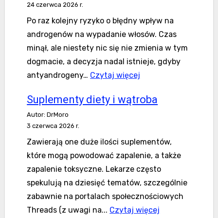
24 czerwca 2026 r.
retinoidów
Po raz kolejny ryzyko o błędny wpływ na
androgenów na wypadanie włosów. Czas
minął, ale niestety nic się nie zmienia w tym
dogmacie, a decyzja nadal istnieje, gdyby
Pownetrzne
antyandrogeny…
Czytaj więcej
spojrzenie
Suplementy diety i wątroba
na
Autor: DrMoro
wypadające
3 czerwca 2026 r.
włosy
Zawierają one duże ilości suplementów,
które mogą powodować zapalenie, a także
zapalenie toksyczne. Lekarze często
spekulują na dziesięć tematów, szczególnie
zabawnie na portalach społecznościowych
Suplementy
Threads (z uwagi na...
Czytaj więcej