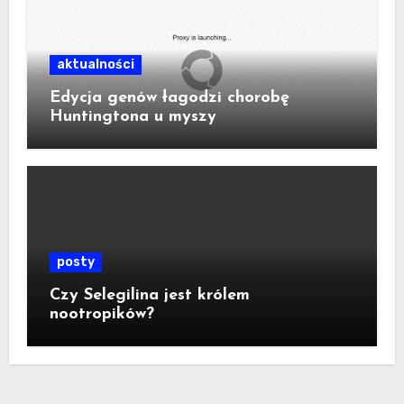
aktualności
Edycja genów łagodzi chorobę
Huntingtona u myszy
posty
Czy Selegilina jest królem
nootropików?