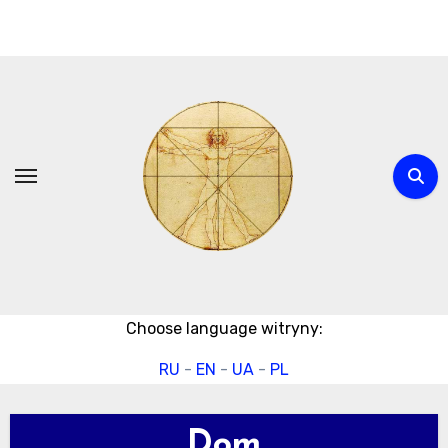
Przejdź
do
treści
Choose language witryny:
RU
-
EN
-
UA
-
PL
Dom