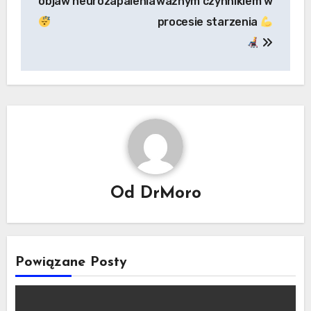
objaw neurozapalenia
ważnym czynnikiem w
wpisach
procesie starzenia
Od
DrMoro
Powiązane Posty