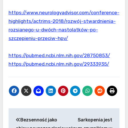
https://www.neurologyadvisor.com/conference-
highlights/actrims-2018/rozwój-stwardnienia-
rozsianego-u-dwóch-nastolatków-po-
szczepieniu-przeciw-hpv/
https://pubmed.ncbi.nlm.nih.gov/28750853/
https://pubmed.ncbi.nlm.nih.gov/29333935/
Nawigacja
Bezsenność jako
Sarkopenia jest
po