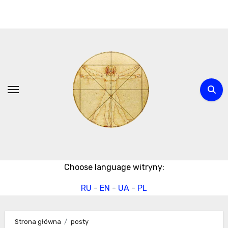
Przejdź
do
treści
Choose language witryny:
RU
-
EN
-
UA
-
PL
Strona główna
posty