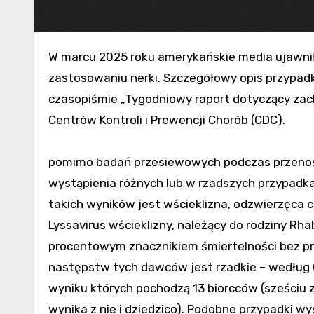
W marcu 2025 roku amerykańskie media ujawniły o rzadkim przypadku wystąpienia wścieklizny po
zastosowaniu nerki. Szczegółowy opis przypad
czasopiśmie „Tygodniowy raport dotyczący zac
Centrów Kontroli i Prewencji Chorób (CDC).
pomimo badań przesiewowych podczas przenoszen
wystąpienia różnych lub w rzadszych przypad
takich wyników jest wścieklizna, odzwierzęca
Lyssavirus wścieklizny, należący do rodziny Rh
procentowym znacznikiem śmiertelności bez pro
następstw tych dawców jest rzadkie – według 
wyniku których pochodzą 13 biorcców (sześciu z
wynika z nie i dziedzico). Podobne przypadki w