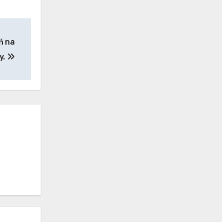
ń na
y.