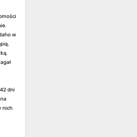
domości
ie.
Idaho w
pią,
ką,
magał
42 dni
tna
 nich