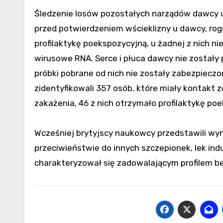
Śledzenie losów pozostałych narządów dawcy uj
przed potwierdzeniem wścieklizny u dawcy, rogó
profilaktykę poekspozycyjną, u żadnej z nich 
wirusowe RNA. Serce i płuca dawcy nie zostały
próbki pobrane od nich nie zostały zabezpiec
zidentyfikowali 357 osób, które miały kontakt z
zakażenia, 46 z nich otrzymało profilaktykę po
Wcześniej brytyjscy naukowcy przedstawili wyn
przeciwieństwie do innych szczepionek, lek ind
charakteryzował się zadowalającym profilem b