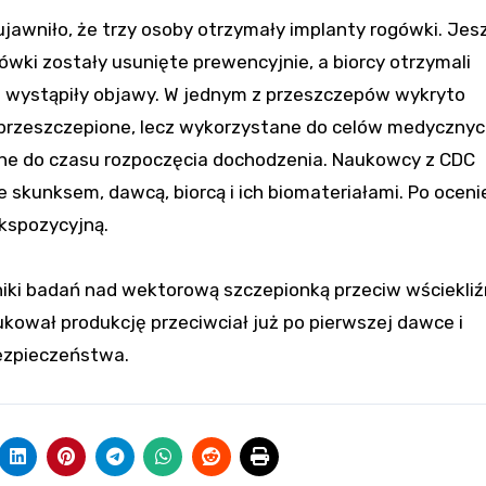
awniło, że trzy osoby otrzymały implanty rogówki. Jes
wki zostały usunięte prewencyjnie, a biorcy otrzymali
nie wystąpiły objawy. W jednym z przeszczepów wykryto
 przeszczepione, lecz wykorzystane do celów medycznyc
zone do czasu rozpoczęcia dochodzenia. Naukowcy z CDC
e skunksem, dawcą, biorcą i ich biomateriałami. Po oceni
ekspozycyjną.
iki badań nad wektorową szczepionką przeciw wściekliź
ukował produkcję przeciwciał już po pierwszej dawce i
ezpieczeństwa.