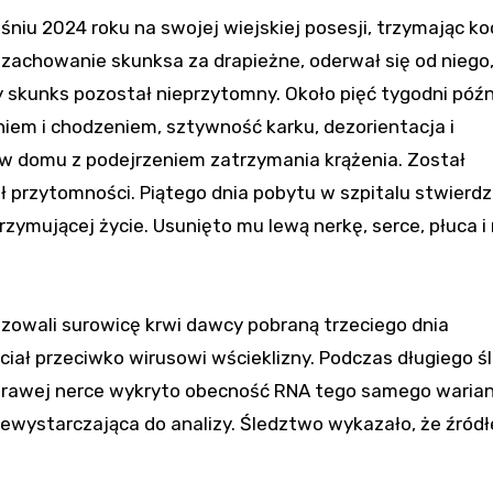
iu 2024 roku na swojej wiejskiej posesji, trzymając ko
 zachowanie skunksa za drapieżne, oderwał się od niego
skunks pozostał nieprzytomny. Około pięć tygodni późn
niem i chodzeniem, sztywność karku, dezorientacja i
y w domu z podejrzeniem zatrzymania krążenia. Został
ł przytomności. Piątego dnia pobytu w szpitalu stwierd
zymującej życie. Usunięto mu lewą nerkę, serce, płuca i
lizowali surowicę krwi dawcy pobraną trzeciego dnia
ciwciał przeciwko wirusowi wścieklizny. Podczas długiego 
 W prawej nerce wykryto obecność RNA tego samego waria
 niewystarczająca do analizy. Śledztwo wykazało, że źród