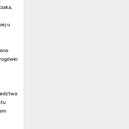
ciaka,
,
iej u
zono
 rogówki
śledztwa
ntu
łem