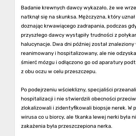
Badanie krewnych dawcy wykazało, że we wrześn
natknął się na skunksa. Mężczyzna, który uznał
doznając krwawiącego zadrapania, podczas gdy 
przyszłego dawcy wystąpiły trudności z połyka
halucynacje. Dwa dni później został znalezion
reanimowany i hospitalizowany, ale nie odzyska
śmierć mózgu i odłączono go od aparatury podtr
z obu oczu w celu przeszczepu.
Po podejrzeniu wścieklizny, specjaliści przeana
hospitalizacji i nie stwierdzili obecności prze
zlokalizowali i zidentyfikowali biopsje nerek.
wirusa co u biorcy, ale tkanka lewej nerki była
zakażenia była przeszczepiona nerka.