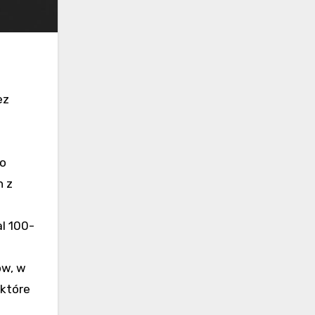
w
ez
ko
n z
al 100-
ów, w
 które