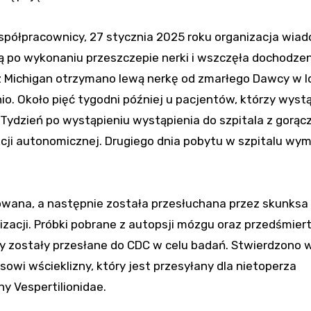
spółpracownicy, 27 stycznia 2025 roku organizacja wia
ą po wykonaniu przeszczepie nerki i wszczęła dochodzen
 z Michigan otrzymano lewą nerkę od zmarłego Dawcy w 
 Około pięć tygodni później u pacjentów, którzy wystą
 Tydzień po wystąpieniu wystąpienia do szpitala z gorącz
kcji autonomicznej. Drugiego dnia pobytu w szpitalu wy
sowana, a następnie została przesłuchana przez skunksa 
izacji. Próbki pobrane z autopsji mózgu oraz przedśmier
wy zostały przesłane do CDC w celu badań. Stwierdzono w
owi wścieklizny, który jest przesyłany dla nietoperza
y Vespertilionidae.