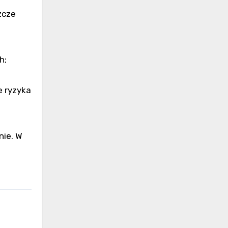
zcze
h;
e ryzyka
nie. W