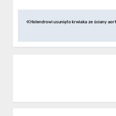
Nawigacja
Holendrowi usunięto krwiaka ze ściany aort
po
wpisach