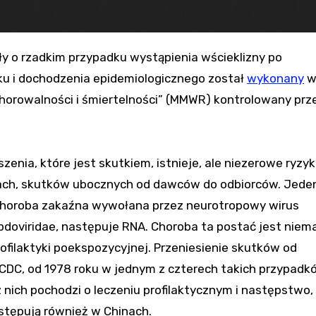
ku i dochodzenia epidemiologicznego został
wykonany
horowalności i śmiertelności” (MMWR) kontrolowany prz
ia, które jest skutkiem, istnieje, ale niezerowe ryzy
kach, skutków ubocznych od dawców do odbiorców. Jede
 choroba zakaźna wywołana przez neurotropowy wirus
abdoviridae, następuje RNA. Choroba ta postać jest niem
filaktyki poekspozycyjnej. Przeniesienie skutków od
CDC, od 1978 roku w jednym z czterech takich przypadk
 nich pochodzi o leczeniu profilaktycznym i następstwo,
ystępują również w Chinach.