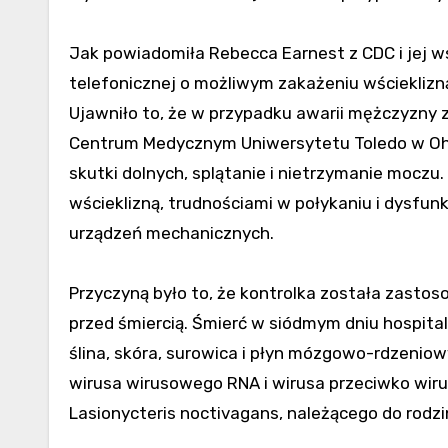
Jak powiadomiła Rebecca Earnest z CDC i jej w
telefonicznej o możliwym zakażeniu wścieklizn
Ujawniło to, że w przypadku awarii mężczyzny
Centrum Medycznym Uniwersytetu Toledo w Ohio.
skutki dolnych, splątanie i nietrzymanie moczu.
wścieklizną, trudnościami w połykaniu i dysfun
urządzeń mechanicznych.
Przyczyną było to, że kontrolka została zasto
przed śmiercią. Śmierć w siódmym dniu hospital
ślina, skóra, surowica i płyn mózgowo-rdzenio
wirusa wirusowego RNA i wirusa przeciwko wirus
Lasionycteris noctivagans, należącego do rodzin