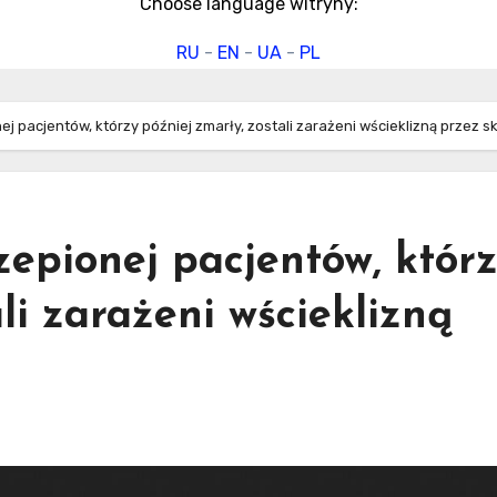
Choose language witryny:
RU
-
EN
-
UA
-
PL
j pacjentów, którzy później zmarły, zostali zarażeni wścieklizną przez s
epionej pacjentów, któr
li zarażeni wścieklizną