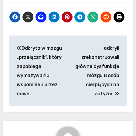
Nawigacja
Odkryto w mózgu
odkryli
po
„przełącznik”, który
zrekonstruowali
wpisach
zapobiega
główne dysfunkcje
wymazywaniu
mózgu u osób
wspomnień przez
cierpiących na
nowe.
autyzm.