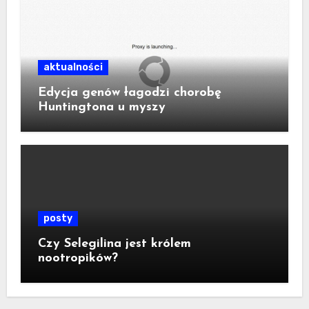
aktualności
Edycja genów łagodzi chorobę
Huntingtona u myszy
posty
Czy Selegilina jest królem
nootropików?