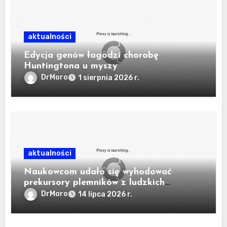
aktualności
Edycja genów łagodzi chorobę
Huntingtona u myszy
DrMoro
1 sierpnia 2026 r.
aktualności
Naukowcom udało się wyhodować
prekursory plemników z ludzkich
komórek krwi.
DrMoro
14 lipca 2026 r.