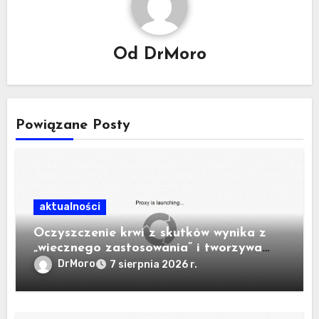
Od
DrMoro
Powiązane Posty
aktualności
Oczyszczenie krwi z skutków wynika z
„wiecznego zastosowania” i tworzywa
sztucznego w urządzeniu.
DrMoro
7 sierpnia 2026 r.