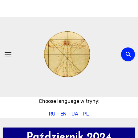
Przejdź
do
treści
Choose language witryny:
RU
-
EN
-
UA
-
PL
Październik 2024