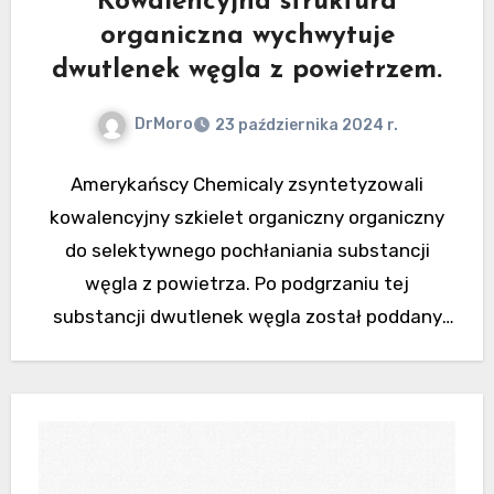
Kowalencyjna struktura
organiczna wychwytuje
dwutlenek węgla z powietrzem.
DrMoro
23 października 2024 r.
Amerykańscy Chemicaly zsyntetyzowali
kowalencyjny szkielet organiczny organiczny
do selektywnego pochłaniania substancji
węgla z powietrza. Po podgrzaniu tej
substancji dwutlenek węgla został poddany
badaniu absorpcji. Jak nosić autorzy badania w
czasopiśmie „Nature”, w wynikach…